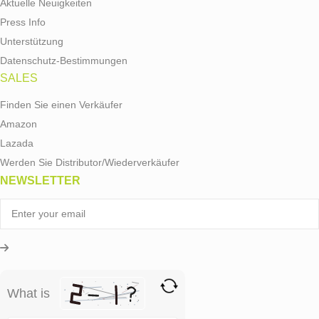
Aktuelle Neuigkeiten
Press Info
Unterstützung
Datenschutz-Bestimmungen
SALES
Finden Sie einen Verkäufer
Amazon
Lazada
Werden Sie Distributor/Wiederverkäufer
NEWSLETTER
What is
Solve