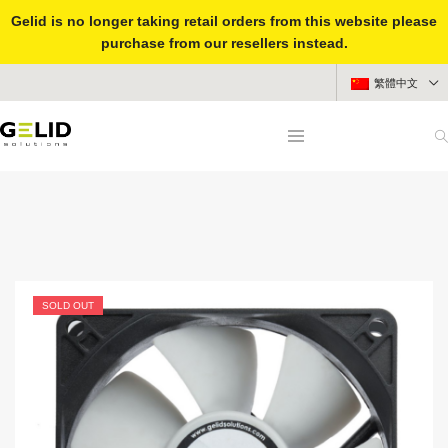
Gelid is no longer taking retail orders from this website please
purchase from our resellers instead.
繁體中文
SOLD OUT