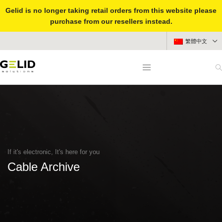
Gelid is no longer taking retail orders from this website please
purchase from our resellers instead.
繁體中文
If it's electronic, It's here for you
Cable Archive