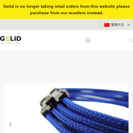
Gelid is no longer taking retail orders from this website please
purchase from our resellers instead.
繁體中文