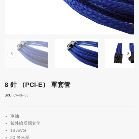
8 針 （PCI-E） 單套管
SKU:
CA-8P-03
單袖
紫外線反應套筒
18 AWG
30 釐米長