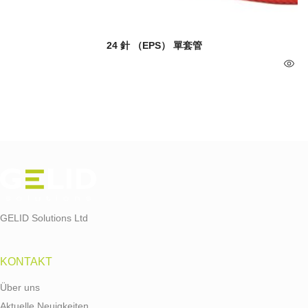
24 針 （EPS） 單套管
GELID Solutions Ltd
KONTAKT
Über uns
Aktuelle Neuigkeiten