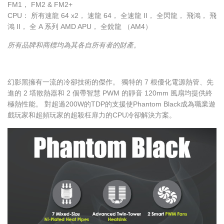
FM1， FM2 & FM2+
CPU： 所有速龍 64 x2， 速龍 64， 全速龍 II， 全閃龍， 飛鴻， 飛
鴻 II， 全 A 系列 AMD APU， 全銳龍 （AM4）
所有品牌和商標均為其各自所有者的財產。
幻影黑擁有一流的冷卻技術的傑作。 獨特的 7 根優化電源熱管、先
進的 2 塔散熱器和 2 個帶智慧 PWM 的靜音 120mm 風扇均提供終
極熱性能。 對超過200W的TDP的支援使Phantom Black成為職業遊
戲玩家和超頻玩家的超殺枉扉力的CPU冷卻解決方案。