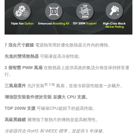
7 混合尺寸鍍鎳
電源熱管用於優化散熱器元件內的傳熱。
先進的雙塔散熱器
可顯著提高冷卻性能。
2 個智慧 PWM 風扇
在散熱器上提供高效的氣流分佈並保持靜音運
行。
第 3 個
三風扇選件
允許安裝
風扇，並使冷卻器性能進一步飆升。
增強型安裝套件便於安裝 並擴大 CPU 支援。
TDP 200W 支援
可確保CPU超頻下的超高性能。
高級黑鎳鍍
層增強了散熱片的傳熱並提高耐用性。
冷卻器符合 RoHS 和 WEEE 標準，並提供 5 年保修。