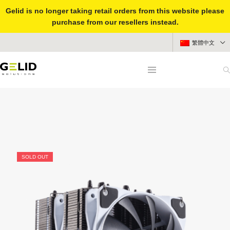
Gelid is no longer taking retail orders from this website please
purchase from our resellers instead.
繁體中文
SOLD OUT