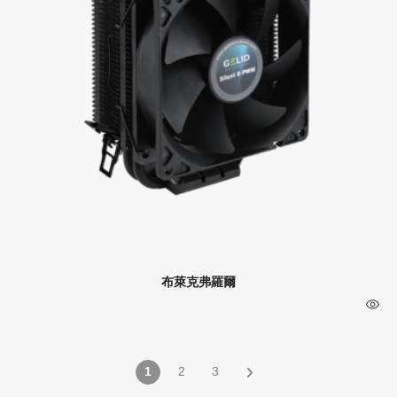
布萊克弗羅爾
1
2
3