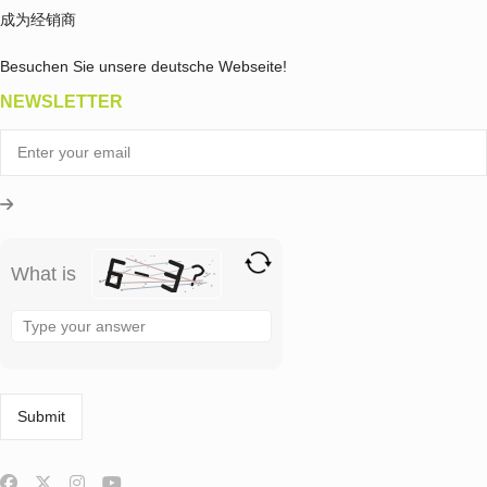
成为经销商
Besuchen Sie unsere deutsche Webseite!
NEWSLETTER
What is
Solve
the
math
problem
shown
in
the
image
to
continue.