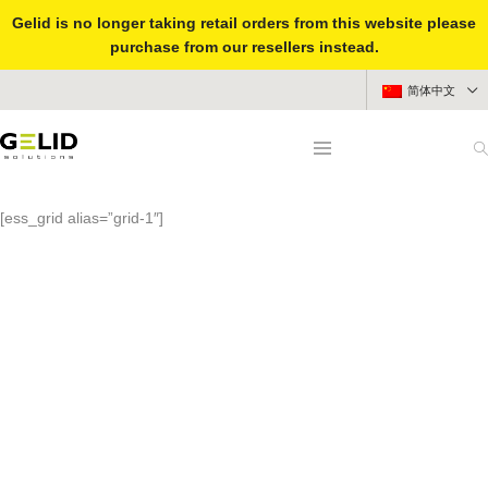
Gelid is no longer taking retail orders from this website please
purchase from our resellers instead.
简体中文
Latest News
[ess_grid alias=”grid-1″]