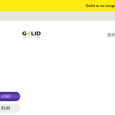
Gelid is no longe
散
USD
EUR