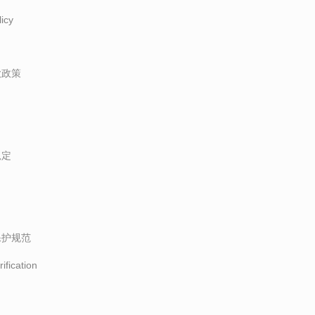
icy
款政策
規定
保护规范
ification