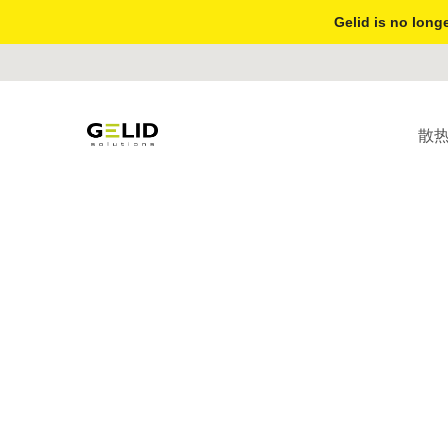
Gelid is no longe
散