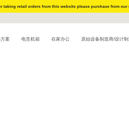
r taking retail orders from this website please purchase from our 
热方案
电竞机箱
在家办公
原始设备制造商/设计制