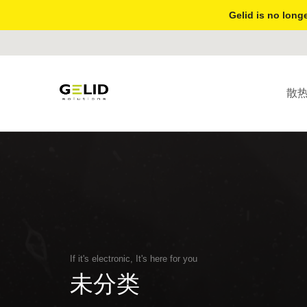
Gelid is no longe
散
If it's electronic, It's here for you
未分类