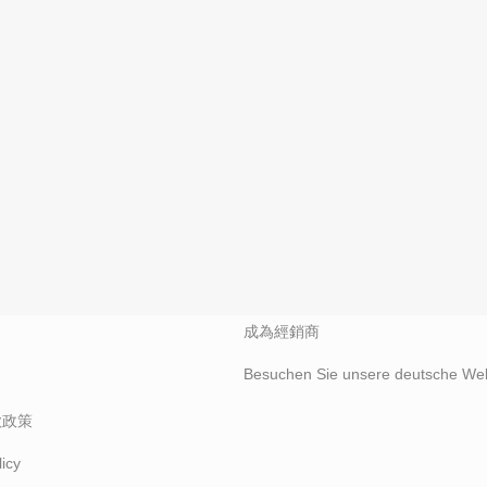
T
SALES
尋找經銷商
Find A Reseller
亞馬遜旗艦店
Amazon
来赞达
Become a distributor/reseller
成為經銷商
Besuchen Sie unsere deutsche Web
款政策
icy