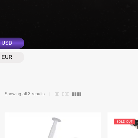
USD
EUR
Showing all 3 results
SOLD OUT