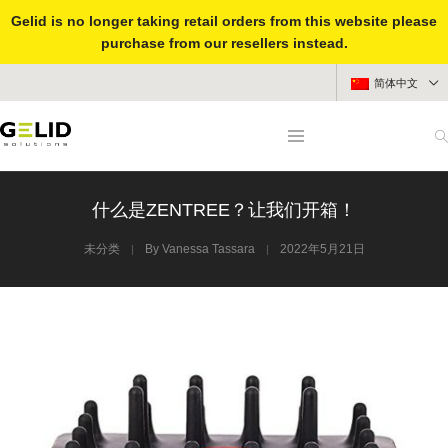
Gelid is no longer taking retail orders from this website please
purchase from our resellers instead.
简体中文
什么是ZENTREE？让我们开箱！
未分类
By
Vanessa Tassara
2022年5月21日