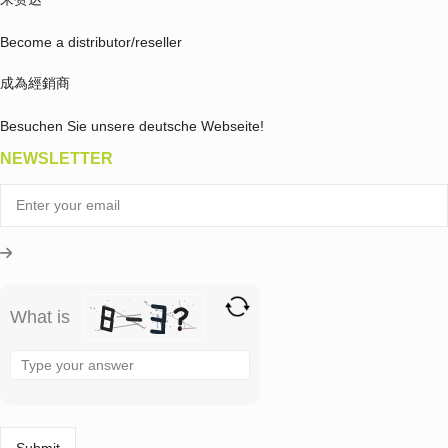
Become a distributor/reseller
成為經銷商
Besuchen Sie unsere deutsche Webseite!
NEWSLETTER
What is
Solve
the
math
problem
shown
in
the