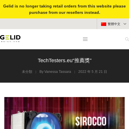
Gelid is no longer taking retail orders from this website please
purchase from our resellers instead.
繁體中文
TechTesters.eu“推薦獎”
未分類
By
Vanessa Tassara
2022 年 5 月 21 日