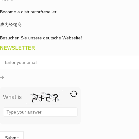
Become a distributor/reseller
成为经销商
Besuchen Sie unsere deutsche Webseite!
NEWSLETTER
What is
Solve
the
math
problem
shown
in
the