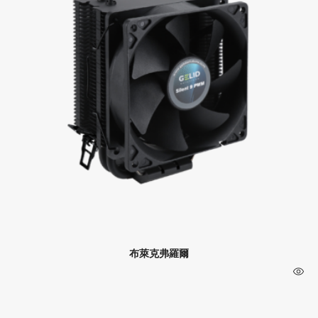
布萊克弗羅爾