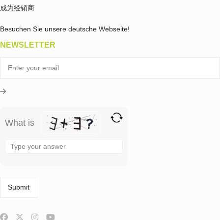
成为经销商
Besuchen Sie unsere deutsche Webseite!
NEWSLETTER
What is
Solve
the
math
problem
shown
in
the
image
to
continue.