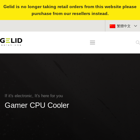
Gelid is no longer taking retail orders from this website please
purchase from our resellers instead.
繁體中文
If it's electronic, It's here for you
Gamer CPU Cooler