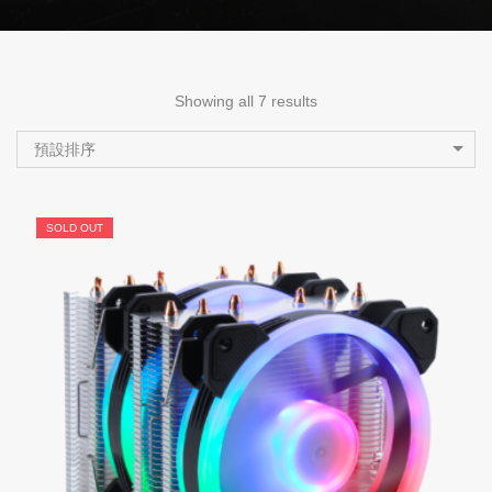
Showing all 7 results
預設排序
SOLD OUT