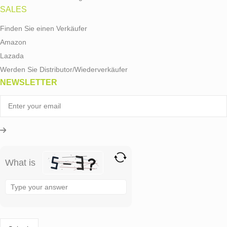
SALES
Finden Sie einen Verkäufer
Amazon
Lazada
Werden Sie Distributor/Wiederverkäufer
NEWSLETTER
What is
Solve
the
math
problem
shown
in
the