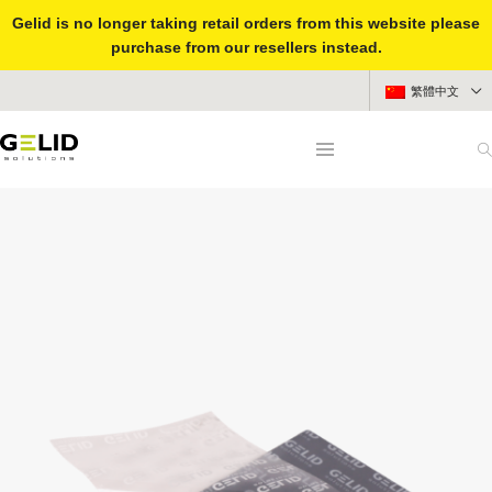
Gelid is no longer taking retail orders from this website please
purchase from our resellers instead.
繁體中文