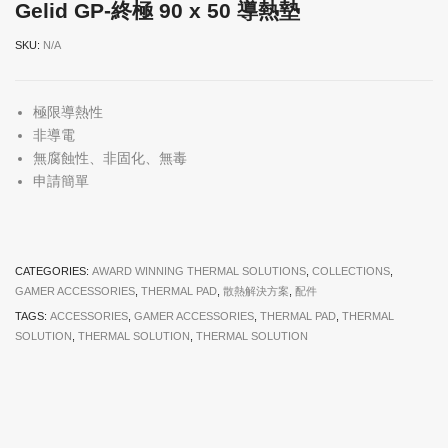
Gelid GP-終極 90 x 50 導熱墊
SKU:
N/A
極限導熱性
非導電
無腐蝕性、非固化、無毒
申請簡單
CATEGORIES:
AWARD WINNING THERMAL SOLUTIONS
,
COLLECTIONS
,
GAMER ACCESSORIES
,
THERMAL PAD
,
散熱解決方案
,
配件
TAGS:
ACCESSORIES
,
GAMER ACCESSORIES
,
THERMAL PAD
,
THERMAL
SOLUTION
,
THERMAL SOLUTION
,
THERMAL SOLUTION