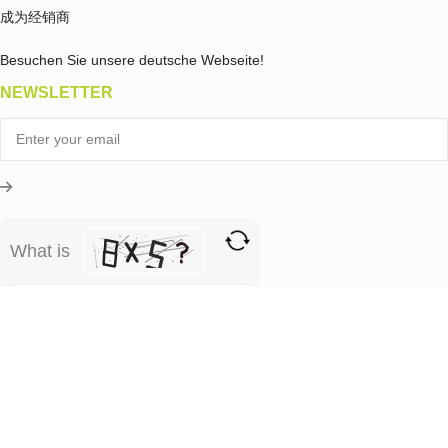
成为经销商
Besuchen Sie unsere deutsche Webseite!
NEWSLETTER
What is
Solve
the
math
problem
shown
in
the
image
to
continue.