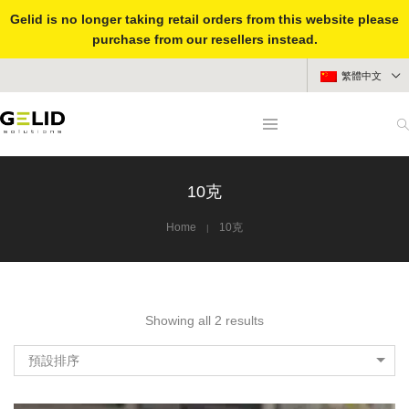
Gelid is no longer taking retail orders from this website please
purchase from our resellers instead.
繁體中文
10克
Home
10克
Showing all 2 results
預設排序