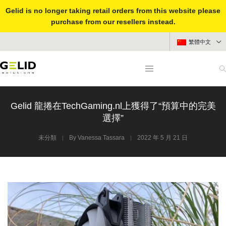
Gelid is no longer taking retail orders from this website please
purchase from our resellers instead.
繁體中文
Gelid 龍捲在TechGaming.nl上獲得了“預算中的完美
選擇”
未分類
By
Vanessa Tassara
2022 年 5 月 21 日