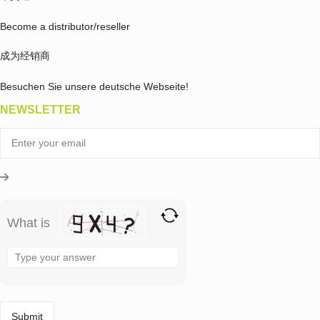
Become a distributor/reseller
成为经销商
Besuchen Sie unsere deutsche Webseite!
NEWSLETTER
What is
Solve
the
math
problem
shown
in
the