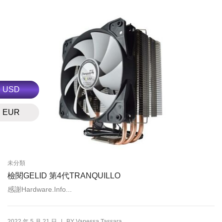
USD
EUR
未分類
檢閱GELID 第4代TRANQUILLO
感謝Hardware.Info...
|
2022 年 5 月 21 日
BY
Vanessa Tassara