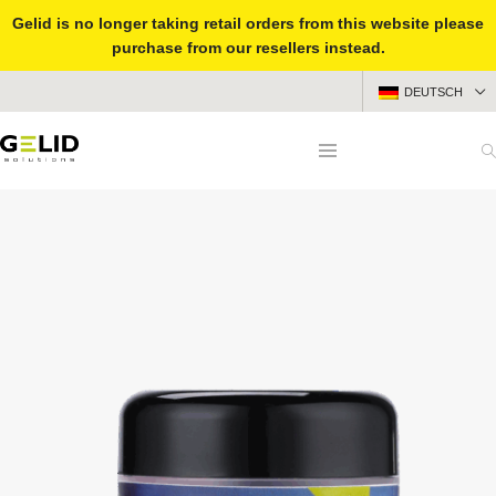
Gelid is no longer taking retail orders from this website please
purchase from our resellers instead.
DEUTSCH