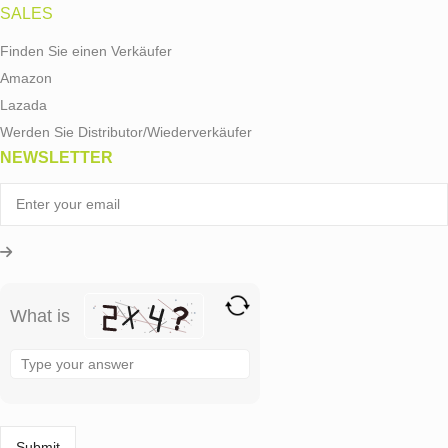
SALES
Finden Sie einen Verkäufer
Amazon
Lazada
Werden Sie Distributor/Wiederverkäufer
NEWSLETTER
What is
Solve
the
math
problem
shown
in
the