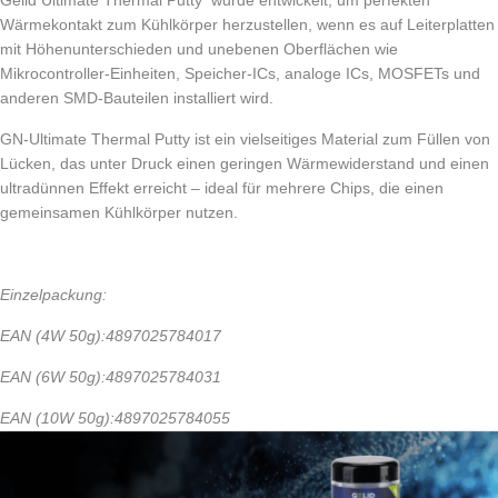
Gelid Ultimate Thermal Putty wurde entwickelt, um perfekten
Wärmekontakt zum Kühlkörper herzustellen, wenn es auf Leiterplatten
mit Höhenunterschieden und unebenen Oberflächen wie
Mikrocontroller-Einheiten, Speicher-ICs, analoge ICs, MOSFETs und
anderen SMD-Bauteilen installiert wird.
GN-Ultimate Thermal Putty ist ein vielseitiges Material zum Füllen von
Lücken, das unter Druck einen geringen Wärmewiderstand und einen
ultradünnen Effekt erreicht – ideal für mehrere Chips, die einen
gemeinsamen Kühlkörper nutzen.
Einzelpackung:
EAN (4W 50g):4897025784017
EAN (6W 50g):4897025784031
EAN (10W 50g):4897025784055