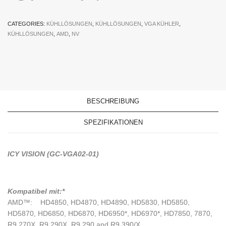
CATEGORIES:
KÜHLLÖSUNGEN
,
KÜHLLÖSUNGEN
,
VGA KÜHLER
,
KÜHLLÖSUNGEN
,
AMD
,
NV
BESCHREIBUNG
SPEZIFIKATIONEN
ICY VISION (GC-VGA02-01)
Kompatibel mit:*
AMD™: HD4850, HD4870, HD4890, HD5830, HD5850,
HD5870, HD6850, HD6870, HD6950*, HD6970*, HD7850, 7870,
R9 270X, R9 290X, R9 290 and R9 390/X