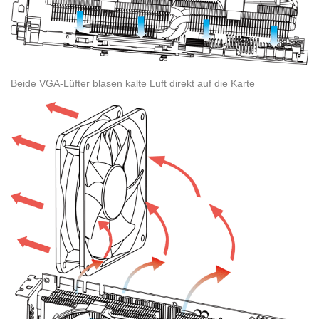
Beide VGA-Lüfter blasen kalte Luft direkt auf die Karte