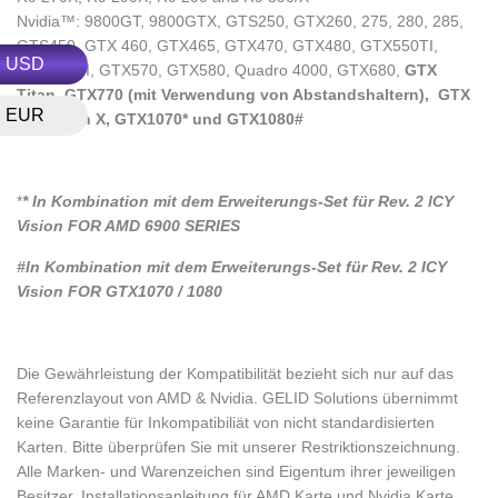
Nvidia™: 9800GT, 9800GTX, GTS250, GTX260, 275, 280, 285,
GTS450, GTX 460, GTX465, GTX470, GTX480, GTX550TI,
USD
GTX560TI, GTX570, GTX580, Quadro 4000, GTX680,
GTX
Titan, GTX770 (mit Verwendung von Abstandshaltern), GTX
EUR
780, Titan X, GTX1070* und GTX1080#
*
* In Kombination mit dem Erweiterungs-Set für Rev. 2 ICY
Vision FOR AMD 6900 SERIES
#In Kombination mit dem Erweiterungs-Set für Rev. 2 ICY
Vision FOR GTX1070 / 1080
Die Gewährleistung der Kompatibilität bezieht sich nur auf das
Referenzlayout von AMD & Nvidia. GELID Solutions übernimmt
keine Garantie für Inkompatibiliät von nicht standardisierten
Karten. Bitte überprüfen Sie mit unserer
Restriktionszeichnung
.
Alle Marken- und Warenzeichen sind Eigentum ihrer jeweiligen
Besitzer. Installationsanleitung für
AMD
Karte und
Nvidia
Karte