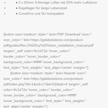
● 2 x 92mm S-förmige Lüfter mit 20% mehr Luftstrom
● Kugellager für lange Lebenszeit
● CrossFire und SLI kompatibel
[button size='medium' style='' text='PDF Download' icon=''
icon_color='' link='https://gelidsolutions.com/product-
pdf/guides/Rev.2%20Icy%20Vision_installation_manual.pdf'
target='_self' color='#c1d72e' hover_color=''
border_color='' hover_border_color=''
background_color='#ffffff' hover_background_color=''
font_style='' font_weight='' text_align='center' margin='']
[button size='medium' style='' text='Awards' icon=''
icon_color='' link=’https://gelidsolutions.com/product-
pdf/index.php?lid=1&cid=17&id=52&tab=4’ target='_self'
color='#c1d72e' hover_color='' border_color=''
hover_border_color='' background_color='#ffffff'
hover_background_color='' font_style='' font_weight=''
text_align='center' margin='']