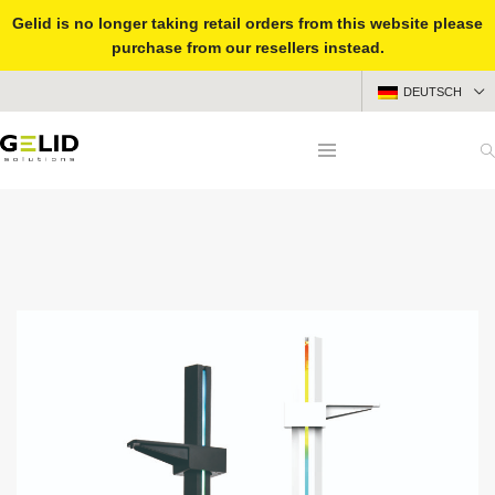
Gelid is no longer taking retail orders from this website please
purchase from our resellers instead.
DEUTSCH