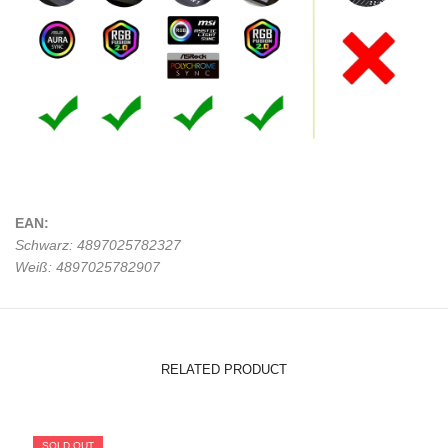
EAN:
Schwarz: 4897025782327
Weiß: 4897025782907
RELATED PRODUCT
SOLD OUT