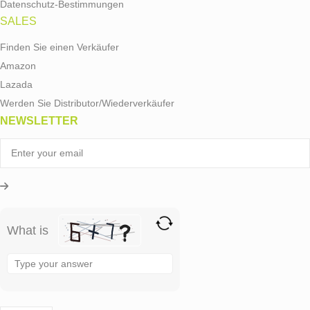
Datenschutz-Bestimmungen
SALES
Finden Sie einen Verkäufer
Amazon
Lazada
Werden Sie Distributor/Wiederverkäufer
NEWSLETTER
What is
Solve
the
math
problem
shown
in