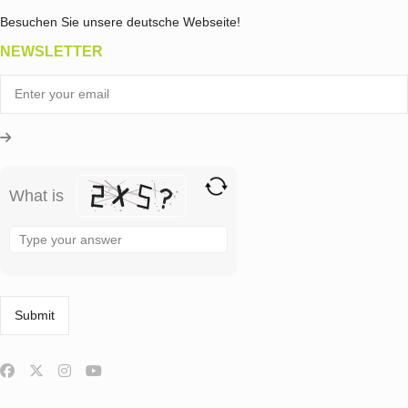
Besuchen Sie unsere deutsche Webseite!
NEWSLETTER
What is
Solve
the
math
problem
shown
in
the
image
to
continue.