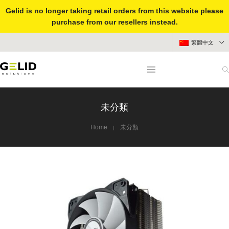
Gelid is no longer taking retail orders from this website please
purchase from our resellers instead.
繁體中文
未分類
Home
未分類