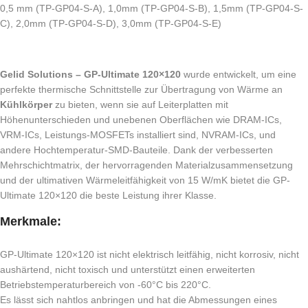
0,5 mm (TP-GP04-S-A), 1,0mm (TP-GP04-S-B), 1,5mm (TP-GP04-S-
C), 2,0mm (TP-GP04-S-D), 3,0mm (TP-GP04-S-E)
Gelid Solutions – GP-Ultimate 120×120
wurde entwickelt, um eine
perfekte thermische Schnittstelle zur Übertragung von Wärme an
Kühlkörper
zu bieten, wenn sie auf Leiterplatten mit
Höhenunterschieden und unebenen Oberflächen wie DRAM-ICs,
VRM-ICs, Leistungs-MOSFETs installiert sind,
NVRAM-ICs,
und
andere Hochtemperatur-SMD-Bauteile. Dank der verbesserten
Mehrschichtmatrix, der hervorragenden Materialzusammensetzung
und der ultimativen Wärmeleitfähigkeit von 15 W/mK bietet die GP-
Ultimate 120×120 die beste Leistung ihrer Klasse.
Merkmale:
GP-Ultimate 120×120 ist nicht elektrisch leitfähig, nicht korrosiv, nicht
aushärtend, nicht toxisch und unterstützt einen erweiterten
Betriebstemperaturbereich von -60°C bis 220°C.
Es lässt sich nahtlos anbringen und hat die Abmessungen eines