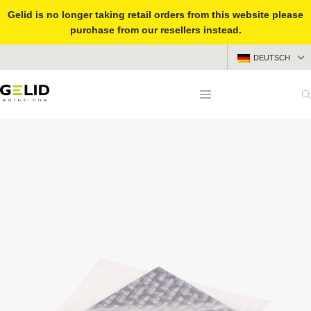
Gelid is no longer taking retail orders from this website please
purchase from our resellers instead.
DEUTSCH