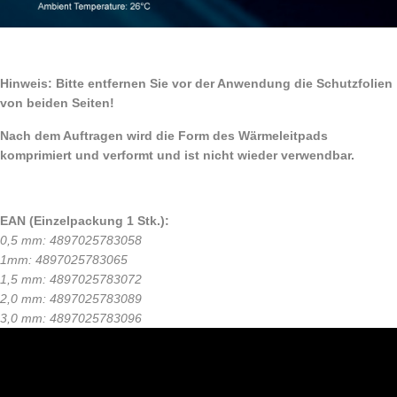
Hinweis: Bitte entfernen Sie vor der Anwendung die Schutzfolien
von beiden Seiten!
Nach dem Auftragen wird die Form des Wärmeleitpads
komprimiert und verformt und ist nicht wieder verwendbar.
EAN (Einzelpackung 1 Stk.):
0,5 mm: 4897025783058
1mm: 4897025783065
1,5 mm: 4897025783072
2,0 mm: 4897025783089
3,0 mm: 4897025783096